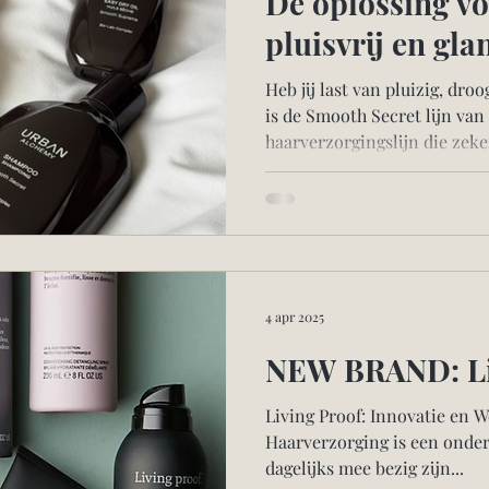
De oplossing vo
pluisvrij en gla
Heb jij last van pluizig, dr
is de Smooth Secret lijn va
haarverzorgingslijn die zeke
Deze professionele lijn is s
haar gladder, zachter en be
zonder het haar zwaar of futloos te 
lees je alles over de Smooth 
ingrediënten, voor welk haa
zijn en waarom steeds meer
4 apr 2025
NEW BRAND: Li
Living Proof: Innovatie en 
Haarverzorging is een onde
dagelijks mee bezig zijn...