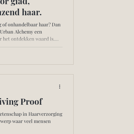
or glad,
nzend haar.
oog of onhandelbaar haar? Dan
n Urban Alchemy een
r het ontdekken waard is.
peciaal ontwikkeld om het
ter handelbaar te maken —
maken. In deze blog
Secret lijn, de belangrijkste
rtype de producten geschikt
 mensen kiezen vo
ving Proof
Wetenschap in Haarverzorging
rwerp waar veel mensen