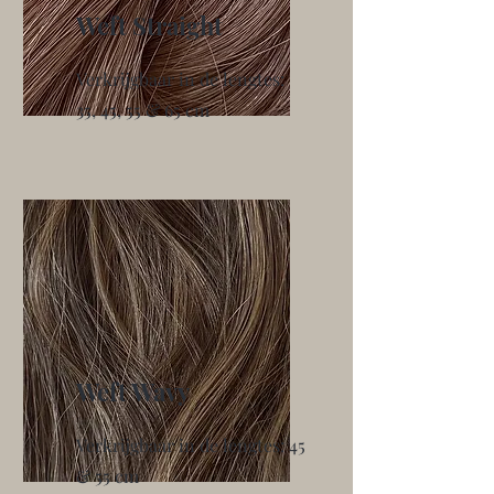
Weft Straight
Verkrijgbaar in de lengtes:
35, 45, 55 & 65 cm
Weft Wavy
Verkrijgbaar in de lengtes: 45
& 55 cm