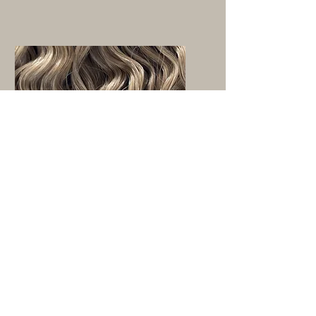
Weft Curly
Verkrijgbaar in de lengtes:
40 & 55 cm
Subscribe for Updates