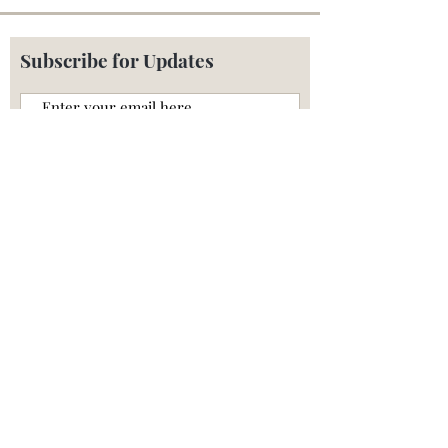
Subscribe for Updates
Subscribe
Online Booking
Eerste Jan Steenstraat 131,
1072 NJ Amsterdam
Tel:
+31 (0)6 22 78 12 78
,
info@bellabeautique.nl
KVK:
75005581
Privacy Policy
Annuleringsbeleid