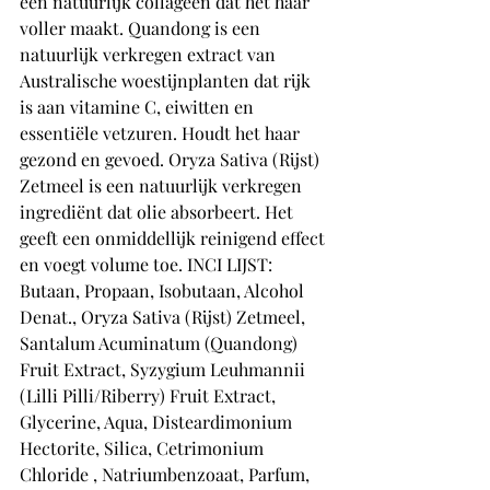
een natuurlijk collageen dat het haar 
voller maakt. Quandong is een 
natuurlijk verkregen extract van 
Australische woestijnplanten dat rijk 
is aan vitamine C, eiwitten en 
essentiële vetzuren. Houdt het haar 
gezond en gevoed. Oryza Sativa (Rijst) 
Zetmeel is een natuurlijk verkregen 
ingrediënt dat olie absorbeert. Het 
geeft een onmiddellijk reinigend effect 
en voegt volume toe. INCI LIJST: 
Butaan, Propaan, Isobutaan, Alcohol 
Denat., Oryza Sativa (Rijst) Zetmeel, 
Santalum Acuminatum (Quandong) 
Fruit Extract, Syzygium Leuhmannii 
(Lilli Pilli/Riberry) Fruit Extract, 
Glycerine, Aqua, Disteardimonium 
Hectorite, Silica, Cetrimonium 
Chloride , Natriumbenzoaat, Parfum, 