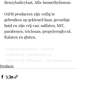
Benzylsalicylaat, Alfa-Isomethylionon.
O&M producten zijn veilig te 
gebruiken op gekleurd haar, gevoelige 
huid en zijn vrij van: sulfaten, MIT, 
parabenen, triclosan, propyleenglycol, 
ftalaten en gluten.
#origialandmineral
#oandm
#sulfaatvrij
#parabenenvrij
#glutenvrij
#dryqueen
#droogshampoo
Products
Recente blogposts
Alles weergeven