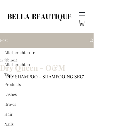
Post
Alle berichten
24 feb 2022
Alle berichten
Dry Queen - O&M
Tips
DRY SHAMPOO - SHAMPOOING SEC'
Products
Lashes
Brows
Hair
Nails