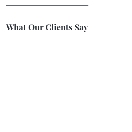
What Our Clients Say
I.
De 'Miracle Treatment Mask' is echt
mijn favoriete product at the
moment!
Subscribe for Updates