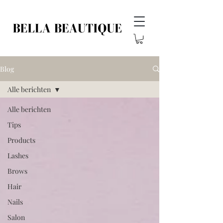
Blog
Alle berichten
Alle berichten
Tips
Products
Lashes
Brows
Hair
Nails
Salon